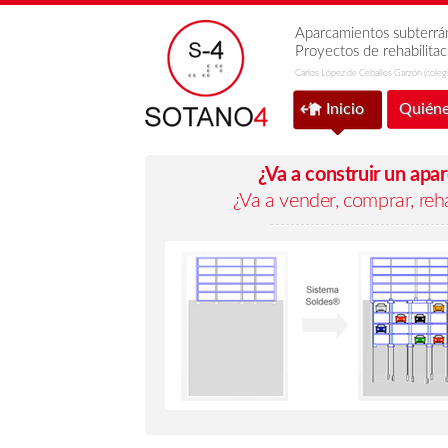
Aparcamientos subterrán
Proyectos de rehabilitaci
Carlos López de Ceballos Garzón (cole
Inicio
Quién
¿Va a construir un apa
¿Va a vender, comprar, rehab