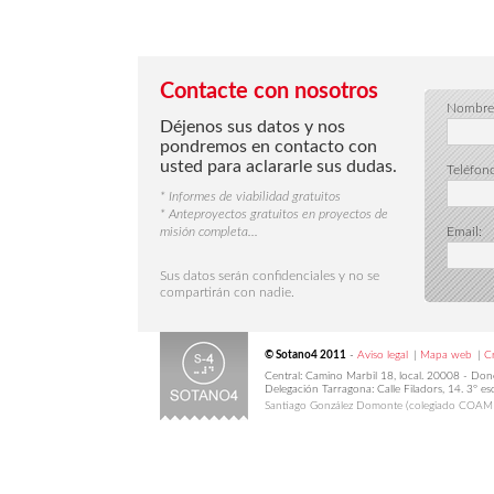
Contacte con nosotros
Nombre
Déjenos sus datos y nos
pondremos en contacto con
usted para aclararle sus dudas.
Teléfon
* Informes de viabilidad gratuitos
* Anteproyectos gratuitos en proyectos de
misión completa...
Email:
Sus datos serán confidenciales y no se
compartirán con nadie.
© Sotano4 2011
-
Aviso legal
|
Mapa web
|
C
Central: Camino Marbil 18, local. 20008 - Do
Delegación Tarragona: Calle Filadors, 14. 3º
Santiago González Domonte (colegiado COAM n