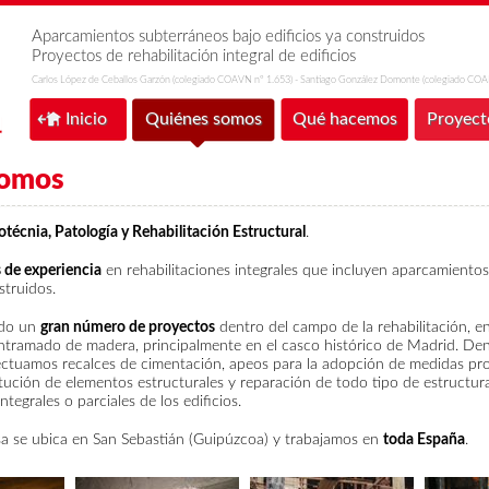
Aparcamientos subterráneos bajo edificios ya construidos
Proyectos de rehabilitación integral de edificios
Carlos López de Ceballos Garzón (colegiado COAVN nº 1.653) - Santiago González Domonte (colegiado COA
Inicio
Quiénes somos
Qué hacemos
Proyect
somos
técnia, Patología y Rehabilitación Estructural
.
 de experiencia
en rehabilitaciones integrales que incluyen aparcamiento
struidos.
ado un
gran número de proyectos
dentro del campo de la rehabilitación, en
ntramado de madera, principalmente en el casco histórico de Madrid. Den
ectuamos recalces de cimentación, apeos para la adopción de medidas pro
itución de elementos estructurales y reparación de todo tipo de estructura
ntegrales o parciales de los edificios.
a se ubica en San Sebastián (Guipúzcoa) y trabajamos en
toda España
.