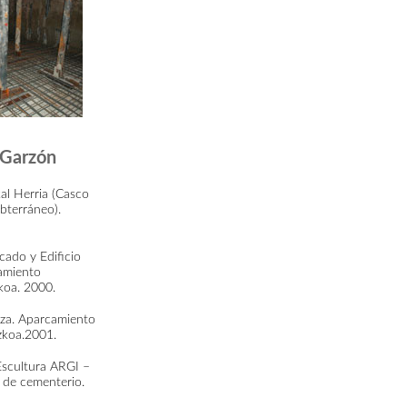
 Garzón
al Herria (Casco
bterráneo).
cado y Edificio
amiento
koa. 2000.
za. Aparcamiento
zkoa.2001.
Escultura ARGI –
de cementerio.