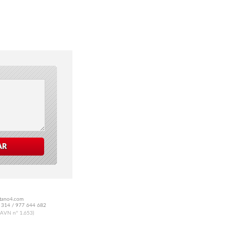
AR
otano4.com
87 314 / 977 644 682
OAVN nº 1.653)