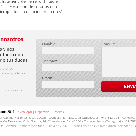
 Ingeniería del Terreno (IngeoTer
o 15: “Ejecución de sótanos con
cropilotes en edificios existentes”.
 nosotros
Nombre:
Consulta:
s y nos
ntacto con
rle sus dudas.
Teléfono:
gratuitos
os en proyectos de
Email:
ENVI
nciales y no se
.
tano4 2011
-
Aviso legal
|
Mapa web
|
Créditos
al: Camino Marbil 18, local. 20008 - Donostia-San Sebastián (Guipúzcoa) - 943 310 513 - carlos@s
ación Tarragona: Calle Filadors, 14. 3º escalera A, P4. 43830 - Torredembarra (Tarragona) - 639 7
ago González Domonte (colegiado COAM nº 7.739) - Carlos López de Ceballos Garzón (colegiado C