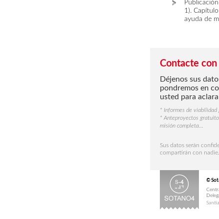
Publicación:
1). Capítul
ayuda de mi
Contacte con
Déjenos sus dato
pondremos en co
usted para aclara
* Informes de viabilidad 
* Anteproyectos gratuit
misión completa...
Sus datos serán confide
compartirán con nadie
© So
Centr
Deleg
Santi