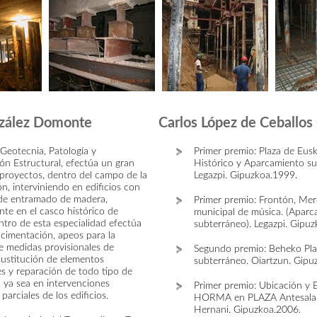
zález Domonte
Carlos López de Ceballos
Geotecnia, Patología y
Primer premio: Plaza de Eusk
ión Estructural, efectúa un gran
Histórico y Aparcamiento su
proyectos, dentro del campo de la
Legazpi. Gipuzkoa.1999.
ón, interviniendo en edificios con
 de entramado de madera,
Primer premio: Frontón, Mer
nte en el casco histórico de
municipal de música. (Aparc
tro de esta especialidad efectúa
subterráneo). Legazpi. Gipuz
 cimentación, apeos para la
 medidas provisionales de
Segundo premio: Beheko Pla
sustitución de elementos
subterráneo. Oiartzun. Gipu
es y reparación de todo tipo de
, ya sea en intervenciones
Primer premio: Ubicación y 
 parciales de los edificios.
HORMA en PLAZA Antesala 
Hernani. Gipuzkoa.2006.