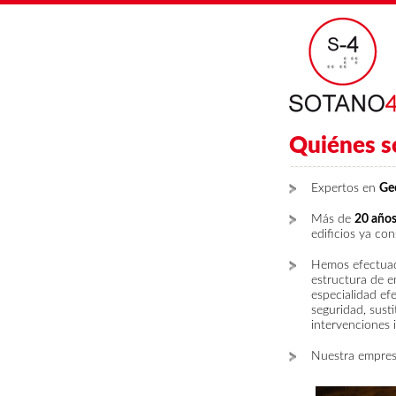
Quiénes 
Expertos en
Geo
Más de
20 años
edificios ya con
Hemos efectu
estructura de e
especialidad ef
seguridad, sust
intervenciones i
Nuestra empres