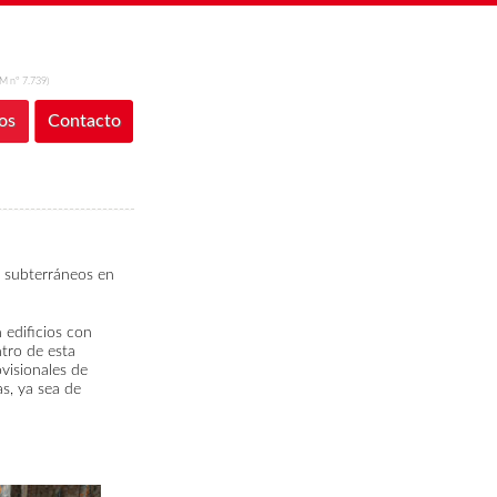
M nº 7.739)
os
Contacto
s subterráneos en
 edificios con
tro de esta
visionales de
s, ya sea de